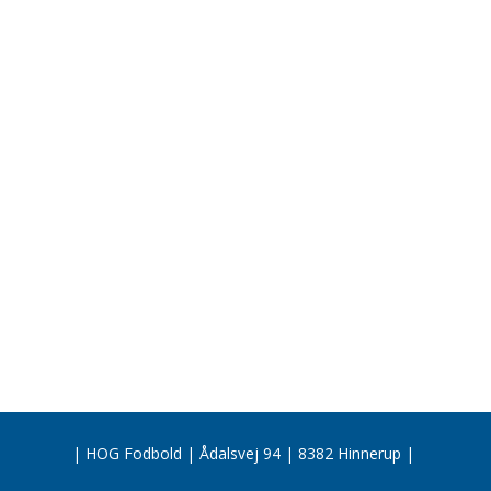
| HOG Fodbold | Ådalsvej 94 | 8382 Hinnerup |