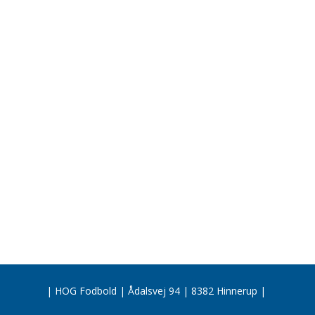
| HOG Fodbold | Ådalsvej 94 | 8382 Hinnerup |